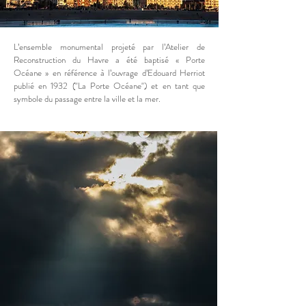
L’ensemble monumental projeté par l’Atelier de
Reconstruction du Havre a été baptisé « Porte
Océane » en référence à l’ouvrage d’Edouard Herriot
publié en 1932 ("La Porte Océane") et en tant que
symbole du passage entre la ville et la mer.