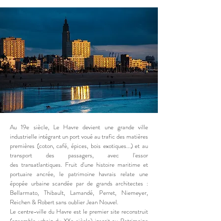
Au 19e siècle, Le Havre devient une grande ville
industrielle intégrant un port voué au trafic des matières
premières (coton, café, épices, bois exotiques...) et au
transport des passagers, avec l'essor
des transatlantiques. Fruit d'une histoire maritime et
portuaire ancrée, le patrimoine havrais relate une
épopée urbaine scandée par de grands architectes :
Bellarmato, Thibault, Lamandé, Perret, Niemeyer,
Reichen & Robert sans oublier Jean Nouvel.
Le centre-ville du Havre est le premier site reconstruit
(ensemble urbain du XXe siècle) inscrit au Patrimoine