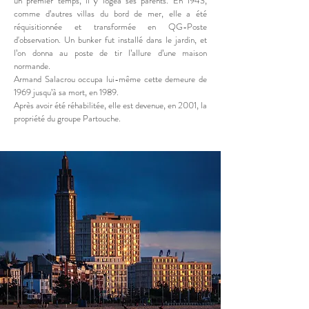
un premier temps, il y logea ses parents. En 1943,
comme d’autres villas du bord de mer, elle a été
réquisitionnée et transformée en QG-Poste
d'observation. Un bunker fut installé dans le jardin, et
l’on donna au poste de tir l’allure d’une maison
normande.
Armand Salacrou occupa lui-même cette demeure de
1969 jusqu’à sa mort, en 1989.
Après avoir été réhabilitée, elle est devenue, en 2001, la
propriété du groupe Partouche.