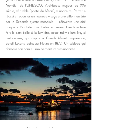
Mondial de l'UNESCO. Architecte majeur du XXe
siècle, véritable "poète du béton", visionnaire, Perret a
réussi à redonner un nouveau visage à une ville meurtrie
par la Seconde guerre mondiale. Il réinvente une cité
unique à l'architecture lisible et aérée. L'architecture
fait la part belle à la lumière, cette même lumière, si
particulière, qui inspira à Claude Monet Impression,
Soleil Levant, peint au Havre en 1872. Un tableau qui
donnera son nom au
mouvement impressionniste
.