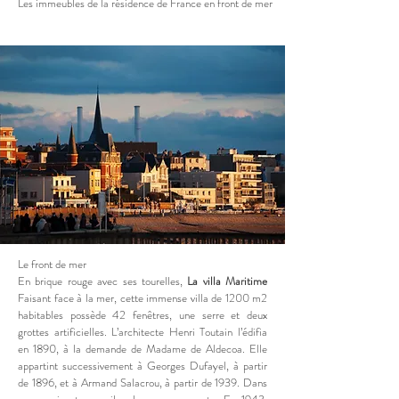
Les immeubles de la résidence de France en front de mer
Le front de mer
En brique rouge avec ses tourelles,
La villa Maritime
Faisant face à la mer, cette immense villa de 1200 m2
habitables possède 42 fenêtres, une serre et deux
grottes artificielles. L’architecte Henri Toutain l’édifia
en 1890, à la demande de Madame de Aldecoa. Elle
appartint successivement à Georges Dufayel, à partir
de 1896, et à Armand Salacrou, à partir de 1939. Dans