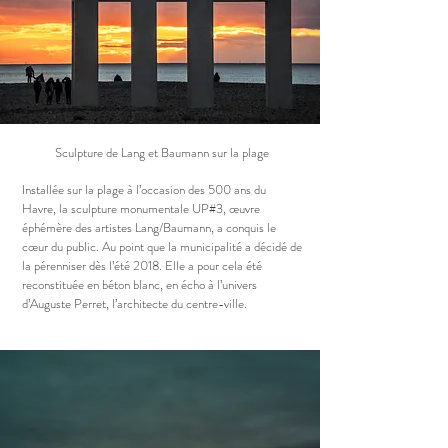
Sculpture de Lang et Baumann sur la plage
Installée sur la plage à l’occasion des 500 ans du
Havre, la sculpture monumentale UP#3, œuvre
éphémère des artistes Lang/Baumann, a conquis le
cœur du public. Au point que la municipalité a décidé de
la pérenniser dès l’été 2018. Elle a pour cela été
reconstituée en béton blanc, en écho à l’univers
d’Auguste Perret, l’architecte du centre-ville.