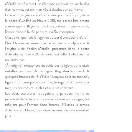
Mérelle représentant un éléphant en équilibre sur le dos
d’un homme, est enfin arrivée à destination au Havre.
La sculpture géante était attendue pour le 23 juin, dans
le cadre d’Un Été au Havre 2018, mais n'est finalement
arrivée que le 18 juillet. Un transporteur un peu étourdi,
l’ayant d’abord livrée
par erreur à Southampton
.
C’est ainsi que naît la légende autour d’une oeuvre d’art !
Des Havrais espéraient le retour de la sculpture « À
l'origine » de Fabien Mérelle, présentée dans le cadre
d'Un été au Havre 2018, dans leur ville. L'éléphant ne
reviendra pas.
"À l’origine", métaphore du poids des religions : elle était
installée au bout de la digue Augustin-Normand. À
quelques brasses de là s’élève "Jusqu’au bout du monde",
figurant un père portant sa fille, le regard tourné vers la
mer, les horizons multiples et cultures diverses.
Les deux sculptures retraçaient le parcours intime et
personnel de l’artiste, son combat contre les préjugés, les
religions pour l’amour d’une femme. Réunies le temps
d’Un été au Havre, ces deux œuvres ne se croiseront
plus.