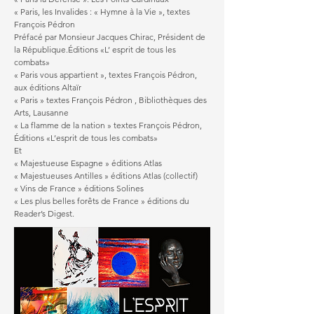
« Paris, les Invalides : « Hymne à la Vie », textes
François Pédron
Préfacé par Monsieur Jacques Chirac, Président de
la République.Éditions «L’ esprit de tous les
combats»
« Paris vous appartient », textes François Pédron,
aux éditions Altaïr
« Paris » textes François Pédron , Bibliothèques des
Arts, Lausanne
« La flamme de la nation » textes François Pédron,
Éditions «L’esprit de tous les combats»
Et
« Majestueuse Espagne » éditions Atlas
« Majestueuses Antilles » éditions Atlas (collectif)
« Vins de France » éditions Solines
« Les plus belles forêts de France » éditions du
Reader’s Digest.