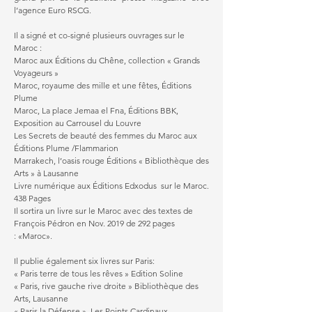
l’agence Euro RSCG.
Il a signé et co-signé plusieurs ouvrages sur le
Maroc :
Maroc aux Éditions du Chêne, collection « Grands
Voyageurs »
Maroc, royaume des mille et une fêtes, Éditions
Plume
Maroc, La place Jemaa el Fna, Éditions BBK,
Exposition au Carrousel du Louvre
Les Secrets de beauté des femmes du Maroc aux
Éditions Plume /Flammarion
Marrakech, l’oasis rouge Éditions « Bibliothèque des
Arts » à Lausanne
Livre numérique aux Éditions Edxodus sur le Maroc.
438 Pages
Il sortira un livre sur le Maroc avec des textes de
François Pédron en Nov. 2019 de 292 pages
: «Maroc».
Il publie également six livres sur Paris:
« Paris terre de tous les rêves » Edition Soline
« Paris, rive gauche rive droite » Bibliothèque des
Arts, Lausanne
« Paris la Défense ». Les Points Cardinaux